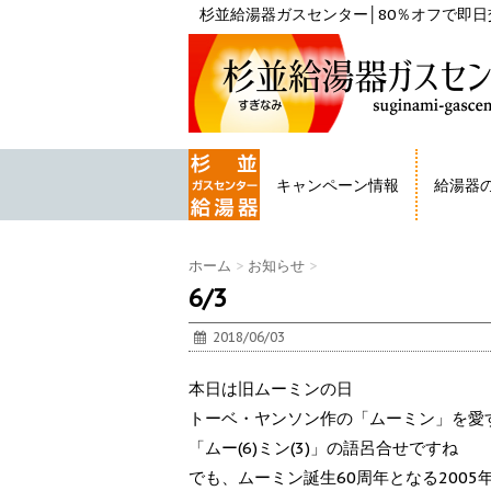
杉並給湯器ガスセンター│80％オフで即日交
キャンペーン情報
給湯器
HOME
ホーム
>
お知らせ
>
6/3
2018/06/03
本日は旧ムーミンの日
トーベ・ヤンソン作の「ムーミン」を愛
「ムー(6)ミン(3)」の語呂合せですね
でも、ムーミン誕生60周年となる200