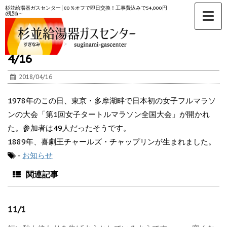
杉並給湯器ガスセンター│80％オフで即日交換！工事費込みで54,000円
(税別)～
ホーム
>
お知らせ
>
4/16
2018/04/16
1978年のこの日、東京・多摩湖畔で日本初の女子フルマラソ
ンの大会「第1回女子タートルマラソン全国大会」が開かれ
た。参加者は49人だったそうです。
1889年、喜劇王チャールズ・チャップリンが生まれました。
-
お知らせ
関連記事
11/1