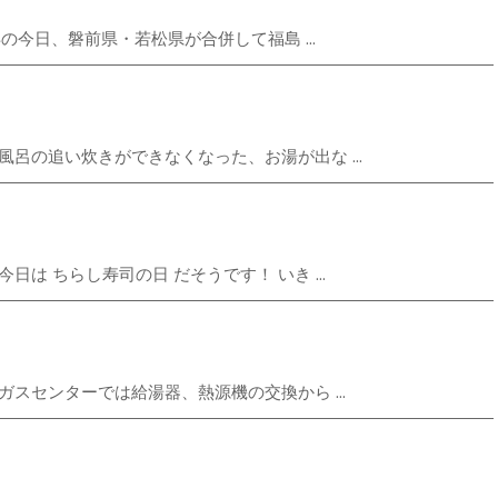
年の今日、磐前県・若松県が合併して福島 ...
呂の追い炊きができなくなった、お湯が出な ...
は ちらし寿司の日 だそうです！ いき ...
スセンターでは給湯器、熱源機の交換から ...