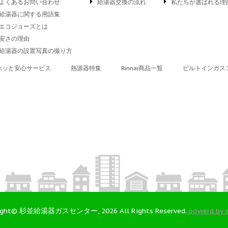
よくあるお問い合わせ
給湯器交換の流れ
私たちが選ばれる理
給湯器に関する用語集
エコジョーズとは
安さの理由
給湯器の設置写真の撮り方
ホッと安心サービス
熱源器特集
Rinnai商品一覧
ビルトインガス
ight© 杉並給湯器ガスセンター, 2026 All Rights Reserved.
powerd by 