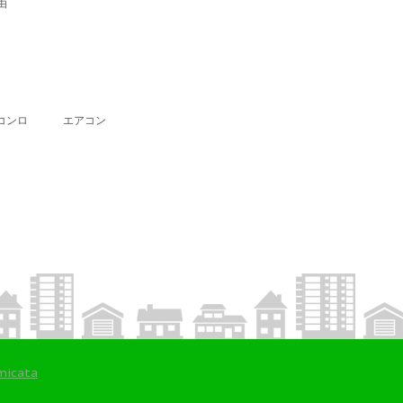
由
コンロ
エアコン
micata