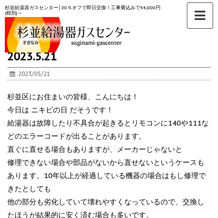
杉並給湯器ガスセンター│80％オフで即日交換！工事費込みで54,000円
(税別)～
ホーム
>
未分類
>
2023.5.21
2023/05/21
杉並区にお住まいの皆様、こんにちは！
今日は ニキビの日 だそうです！
給湯器は故障したり不具合が起きるとリモコンに140や111な
どのエラーコードが出ることがあります。
直ぐに直せる場合もありますが、メーカーじゃないと
修理できない場合や部品がないから直せないというケースも
あります。10年以上が経過している機器の場合はもし修理で
きたとしても
他の部分も劣化していて壊れやすくなっているので、交換し
たほうが結果的に安く済む場合も多いです。