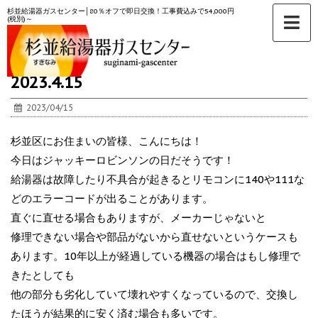
杉並給湯器ガスセンター│80％オフで即日交換！工事費込みで54,000円
(税別)～
ホーム
>
未分類
>
2023.4.15
2023/04/15
杉並区にお住まいの皆様、こんにちは！
今日はジャッキーロビンソンの日だそうです！
給湯器は故障したり不具合が起きるとリモコンに140や111な
どのエラーコードが出ることがあります。
直ぐに直せる場合もありますが、メーカーじゃないと
修理できない場合や部品がないから直せないというケースも
あります。10年以上が経過している機器の場合はもし修理で
きたとしても
他の部分も劣化していて壊れやすくなっているので、交換し
たほうが結果的に安く済む場合も多いです。