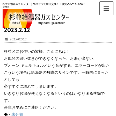
杉並給湯器ガスセンター│80％オフで即日交換！工事費込みで54,000円
(税別)～
ホーム
>
未分類
>
2023.2.12
2023/02/12
杉並区にお住いの皆様、こんにちは！
お風呂の追い炊きができなくなった、お湯が出ない、
ブオーン キュルキュルという音がする、エラーコードが出た
こういう場合は給湯器の故障のサインです。一時的に直った
としても
必ずすぐに壊れてしまいます。
いきなりお湯が使えなくなるというのはかなり困る季節で
す。
是非お早めにご連絡ください。
-
未分類