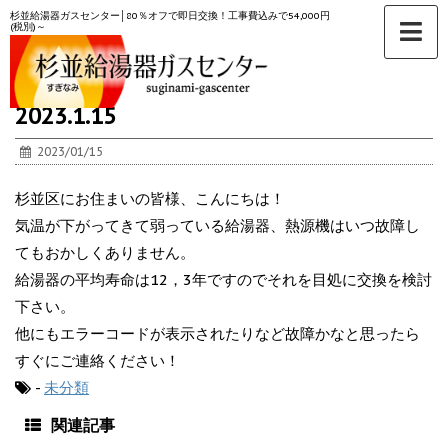
杉並給湯器ガスセンター│80％オフで即日交換！工事費込みで54,000円
(税別)～
ホーム
>
未分類
>
2023.1.15
2023/01/15
杉並区にお住まいの皆様、こんにちは！
気温が下がってきて弱っている給湯器、熱源機はいつ故障し
てもおかしくありません。
給湯器の平均寿命は12，3年ですのでそれを目処に交換を検討
下さい。
他にもエラーコードが表示されたりなど故障かなと思ったら
すぐにご連絡ください！
-
未分類
関連記事