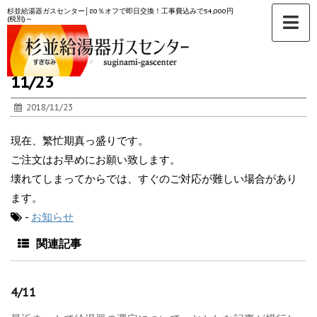
杉並給湯器ガスセンター│80％オフで即日交換！工事費込みで54,000円
(税別)～
ホーム
>
お知らせ
>
11/23
2018/11/23
現在、繁忙期真っ盛りです。
ご注文はお早めにお願い致します。
壊れてしまってからでは、すぐのご対応が難しい場合があり
ます。
-
お知らせ
関連記事
4/11