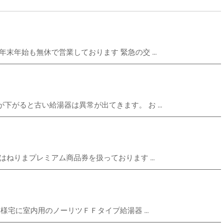
末年始も無休で営業しております 緊急の交 ...
がると古い給湯器は異常が出てきます。 お ...
ねりまプレミアム商品券を扱っております ...
様宅に室内用のノーリツＦＦタイプ給湯器 ...