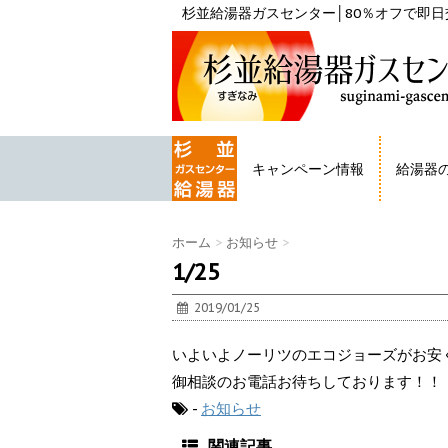
杉並給湯器ガスセンター│80％オフで即日交
キャンペーン情報
給湯器
HOME
ホーム
>
お知らせ
>
1/25
2019/01/25
いよいよノーリツのエコジョーズがお安
御相談のお電話お待ちしております！！
-
お知らせ
関連記事